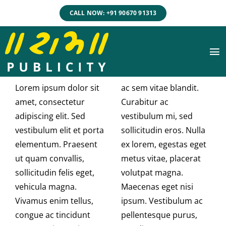
Skip
CALL NOW: +91 90670 91313
to
content
To
Na
Lorem ipsum dolor sit
ac sem vitae blandit.
HOME
amet, consectetur
Curabitur ac
adipiscing elit. Sed
vestibulum mi, sed
ABOUT US
vestibulum elit et porta
sollicitudin eros. Nulla
elementum. Praesent
ex lorem, egestas eget
ut quam convallis,
metus vitae, placerat
SERVICES
sollicitudin felis eget,
volutpat magna.
vehicula magna.
Maecenas eget nisi
PORTFOLIO
Vivamus enim tellus,
ipsum. Vestibulum ac
congue ac tincidunt
pellentesque purus,