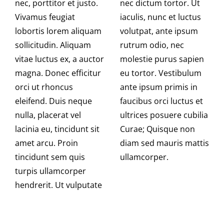
BLOG
nec, porttitor et justo.
nec dictum tortor. Ut
Vivamus feugiat
iaculis, nunc et luctus
lobortis lorem aliquam
volutpat, ante ipsum
CAREER
sollicitudin. Aliquam
rutrum odio, nec
vitae luctus ex, a auctor
molestie purus sapien
CONTACT US
magna. Donec efficitur
eu tortor. Vestibulum
orci ut rhoncus
ante ipsum primis in
eleifend. Duis neque
faucibus orci luctus et
nulla, placerat vel
ultrices posuere cubilia
lacinia eu, tincidunt sit
Curae; Quisque non
amet arcu. Proin
diam sed mauris mattis
tincidunt sem quis
ullamcorper.
turpis ullamcorper
hendrerit. Ut vulputate